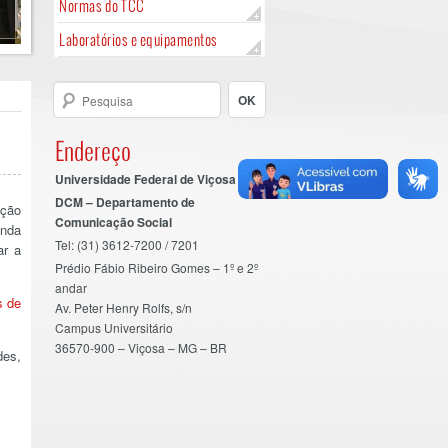
Normas do TCC
Laboratórios e equipamentos
Endereço
Universidade Federal de Viçosa
DCM – Departamento de
ução
Comunicação Social
inda
Tel: (31) 3612-7200 / 7201
ar a
Prédio Fábio Ribeiro Gomes – 1º e 2º
andar
s de
Av. Peter Henry Rolfs, s/n
Campus Universitário
36570-900 – Viçosa – MG – BR
des,