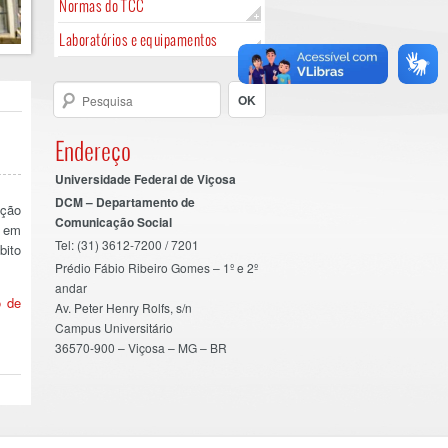
Normas do TCC
Laboratórios e equipamentos
Endereço
Universidade Federal de Viçosa
DCM – Departamento de
ação
Comunicação Social
 em
Tel: (31) 3612-7200 / 7201
bito
Prédio Fábio Ribeiro Gomes – 1º e 2º
andar
o de
Av. Peter Henry Rolfs, s/n
Campus Universitário
36570-900 – Viçosa – MG – BR