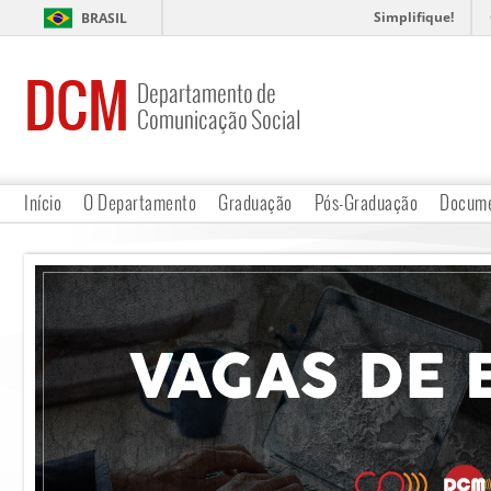
Simplifique!
BRASIL
DCM
Departamento de
Comunicação Social
Início
O Departamento
Graduação
Pós-Graduação
Docume