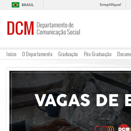
Simplifique!
BRASIL
DCM
Departamento de
Comunicação Social
Início
O Departamento
Graduação
Pós-Graduação
Docume