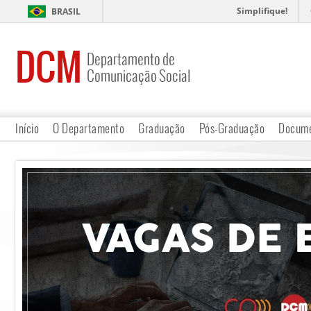
Simplifique!
BRASIL
DCM
Departamento de
Comunicação Social
Início
O Departamento
Graduação
Pós-Graduação
Docume