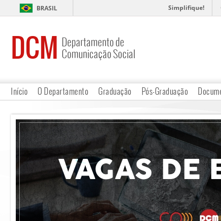
Simplifique!
BRASIL
DCM
Departamento de
Comunicação Social
Início
O Departamento
Graduação
Pós-Graduação
Docume