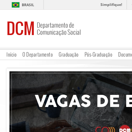
Simplifique!
BRASIL
DCM
Departamento de
Comunicação Social
Início
O Departamento
Graduação
Pós-Graduação
Docume