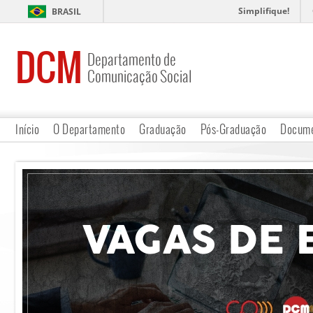
Simplifique!
BRASIL
DCM
Departamento de
Comunicação Social
Início
O Departamento
Graduação
Pós-Graduação
Docume