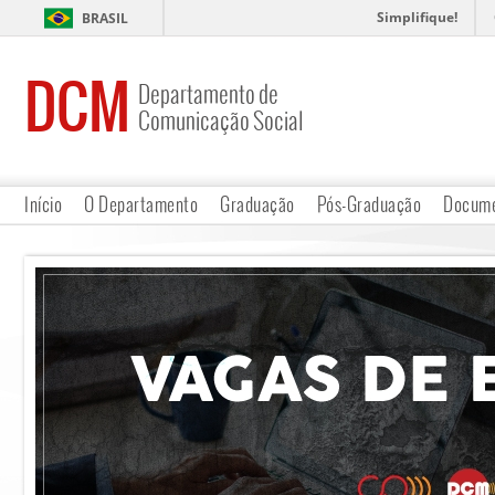
Simplifique!
BRASIL
DCM
Departamento de
Comunicação Social
Início
O Departamento
Graduação
Pós-Graduação
Docume