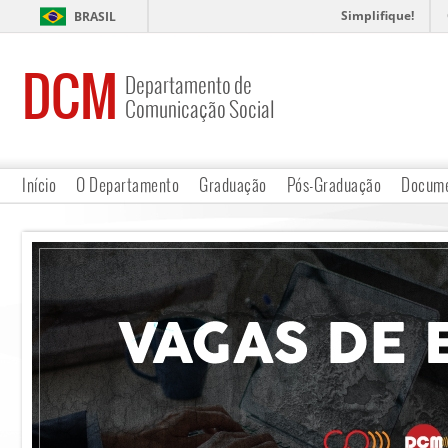
Simplifique!
BRASIL
DCM
Departamento de
Comunicação Social
Início
O Departamento
Graduação
Pós-Graduação
Docume