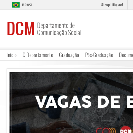
Simplifique!
BRASIL
DCM
Departamento de
Comunicação Social
Início
O Departamento
Graduação
Pós-Graduação
Docume