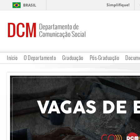
Simplifique!
BRASIL
DCM
Departamento de
Comunicação Social
Início
O Departamento
Graduação
Pós-Graduação
Docume