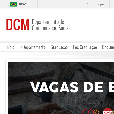
Simplifique!
BRASIL
DCM
Departamento de
Comunicação Social
Início
O Departamento
Graduação
Pós-Graduação
Docume