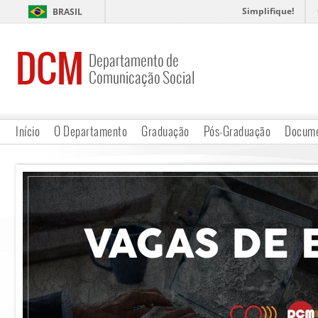
Simplifique!
BRASIL
DCM
Departamento de
Comunicação Social
Início
O Departamento
Graduação
Pós-Graduação
Docume