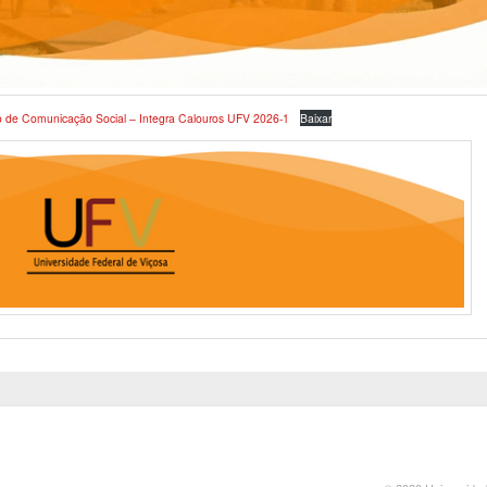
o de Comunicação Social – Integra Calouros UFV 2026-1
Baixar