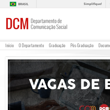
Simplifique!
BRASIL
DCM
Departamento de
Comunicação Social
Início
O Departamento
Graduação
Pós-Graduação
Docume