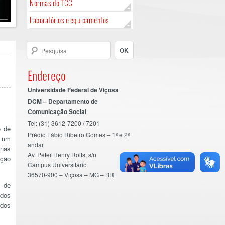
Normas do TCC
Laboratórios e equipamentos
Endereço
Universidade Federal de Viçosa
DCM – Departamento de
Comunicação Social
Tel: (31) 3612-7200 / 7201
o de
Prédio Fábio Ribeiro Gomes – 1º e 2º
é um
andar
inas
Av. Peter Henry Rolfs, s/n
ação
Campus Universitário
36570-900 – Viçosa – MG – BR
o de
 dos
udos