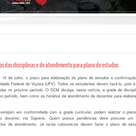
os das disciplinas e de atendimento para plano de estudos
té 15 de julho, o prazo para elaboração do plano de estudos e confirmaçã
sidade Federal de Viçosa (UFV). Todos os estudantes devem fazê-lo, pois 
das no próximo período. O DCM divulga, nesta notícia, a grade de discipl
ximo período, bem como os horários de atendimento de docentes para elabor
 estejam em conformidade com a grade curricular, podem realizar o plan
nto docente, via Sapiens. Quem possui pendências deve procurar um
ios de atendimento. Já os/as calouros/as devem fazer o plano de est