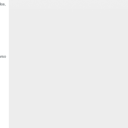
dos,
urso