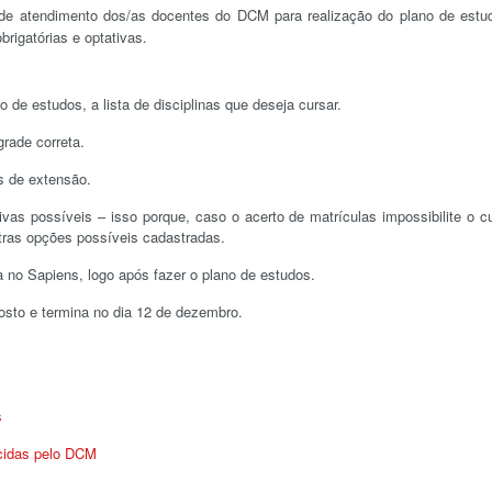
s de atendimento dos/as docentes do DCM para realização do plano de estu
brigatórias e optativas.
o de estudos, a lista de disciplinas que deseja cursar.
grade correta.
as de extensão.
vas possíveis – isso porque, caso o acerto de matrículas impossibilite o c
tras opções possíveis cadastradas.
 no Sapiens, logo após fazer o plano de estudos.
osto e termina no dia 12 de dezembro.
s
ecidas pelo DCM